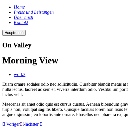
Home
Preise und Leistungen
Über mich
Kontakt
Hauptmenü
On Valley
Morning View
work3
Etiam ornare sodales odio nec sollicitudin. Curabitur blandit metus at
nulla lectus, laoreet ac sem et, viverra interdum odio. Vestibulum por
luctus velit.
Maecenas sit amet odio quis est cursus cursus. Aenean bibendum gravida
turpis non, volutpat sagittis libero. Quisque facilisis lorem non risus 
augue dignissim, eu lobortis ante ornare. Phasellus nec pharetra ex, qui
Voriger
Nächster