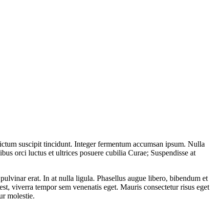
n dictum suscipit tincidunt. Integer fermentum accumsan ipsum. Nulla
bus orci luctus et ultrices posuere cubilia Curae; Suspendisse at
ulvinar erat. In at nulla ligula. Phasellus augue libero, bibendum et
t est, viverra tempor sem venenatis eget. Mauris consectetur risus eget
ur molestie.