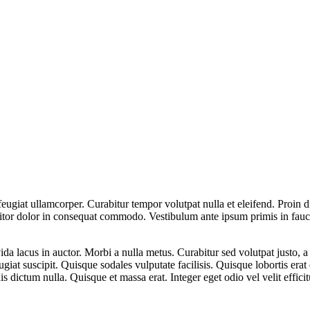
 feugiat ullamcorper. Curabitur tempor volutpat nulla et eleifend. Proi
ttitor dolor in consequat commodo. Vestibulum ante ipsum primis in fauci
 lacus in auctor. Morbi a nulla metus. Curabitur sed volutpat justo, a p
feugiat suscipit. Quisque sodales vulputate facilisis. Quisque lobortis era
s dictum nulla. Quisque et massa erat. Integer eget odio vel velit efficit